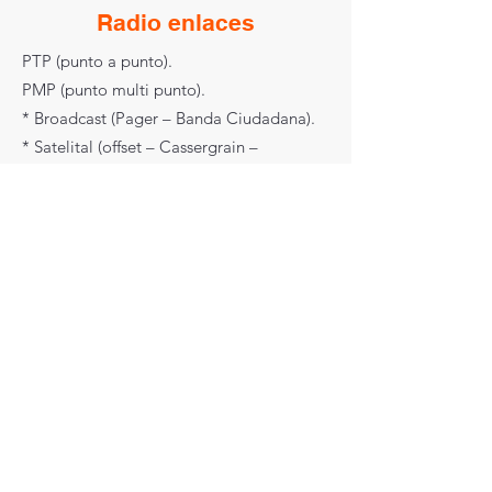
Radio enlaces
PTP (punto a punto).
PMP (punto multi punto).
* Broadcast (Pager – Banda Ciudadana).
* Satelital (offset – Cassergrain –
Gregorianos).
* Servicios Técnicos de Implementacion
de enlaces de microondas.
* Redes de Acceso (AP – Access Point –
Mesh – Wifi).